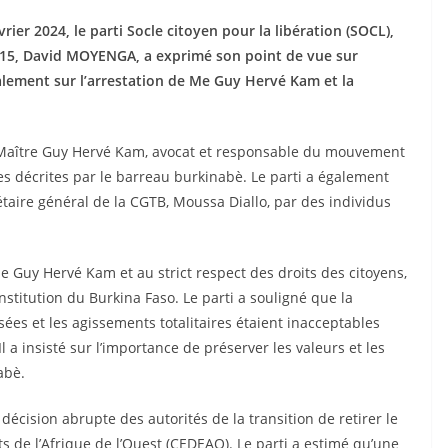
ier 2024, le parti Socle citoyen pour la libération (SOCL),
 2015, David MOYENGA, a exprimé son point de vue sur
palement sur l’arrestation de Me Guy Hervé Kam et la
Maître Guy Hervé Kam, avocat et responsable du mouvement
es décrites par le barreau burkinabè. Le parti a également
taire général de la CGTB, Moussa Diallo, par des individus
 Guy Hervé Kam et au strict respect des droits des citoyens,
stitution du Burkina Faso. Le parti a souligné que la
es et les agissements totalitaires étaient inacceptables
Il a insisté sur l’importance de préserver les valeurs et les
abè.
ision abrupte des autorités de la transition de retirer le
de l’Afrique de l’Ouest (CEDEAO). Le parti a estimé qu’une