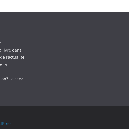
e
a livre dans
de l’actualité
e la
tion? Laissez
dPress
.