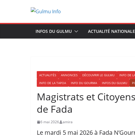
Passer
au
contenu
INFOS DU GULMU
ACTUALITÉ NATIONALE
ACTUALITÉS
ANNONCES
DÉCOUVRIR LE GULMU
INFO DE 
INFO DE LA TAPOA
INFO DU GOURMA
INFOS DU GULMU
P
Magistrats et Citoyen
de Fada
6 mai 2026
amira
Le mardi 5 mai 2026 à Fada N’Gourma,