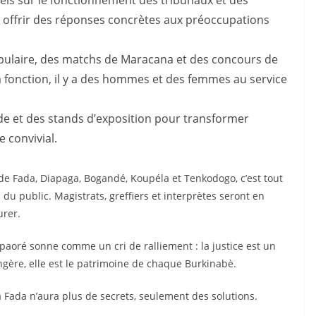
nels sur le fonctionnement des tribunaux et des
r offrir des réponses concrètes aux préoccupations
pulaire, des matchs de Maracana et des concours de
 fonction, il y a des hommes et des femmes au service
de et des stands d’exposition pour transformer
e convivial.
de Fada, Diapaga, Bogandé, Koupéla et Tenkodogo, c’est tout
d du public. Magistrats, greffiers et interprètes seront en
urer.
aoré sonne comme un cri de ralliement : la justice est un
angère, elle est le patrimoine de chaque Burkinabè.
 à Fada n’aura plus de secrets, seulement des solutions.