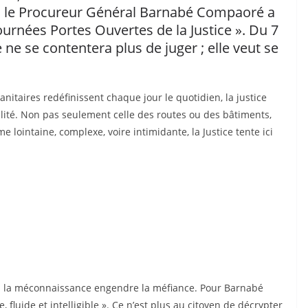
, le Procureur Général Barnabé Compaoré a
Journées Portes Ouvertes de la Justice ». Du 7
re ne se contentera plus de juger ; elle veut se
nitaires redéfinissent chaque jour le quotidien, la justice
ibilité. Non pas seulement celle des routes ou des bâtiments,
 lointaine, complexe, voire intimidante, la Justice tente ici
 : la méconnaissance engendre la méfiance. Pour Barnabé
 fluide et intelligible ». Ce n’est plus au citoyen de décrypter