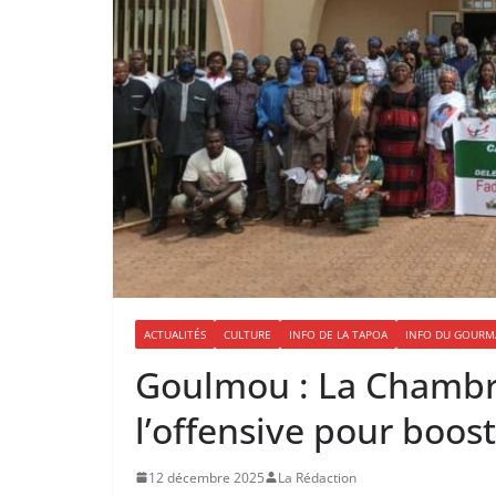
ACTUALITÉS
CULTURE
INFO DE LA TAPOA
INFO DU GOURM
Goulmou : La Chamb
l’offensive pour boost
12 décembre 2025
La Rédaction